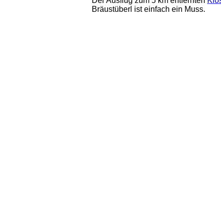
Der Ausflug zum 5 km entfernten
Klo
Bräustüberl ist einfach ein Muss.